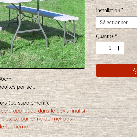
Installation
*
Sélectionner
Quantité
*
Aj
180cm.
dultes par set.
ours (ou supplément).
sera appliquée dans le devis final si
icles. Le panier ne permet pas
de lui-même.