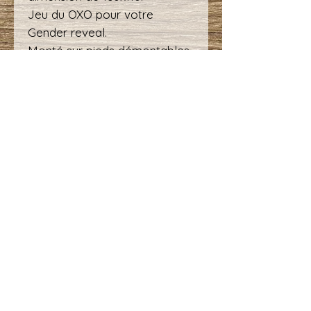
Jeu du OXO pour votre
Gender reveal.
Monté sur pieds démontables.
Caution de 50€
Durée de location : Max 5
jours (ou supplément).
En take away, la taille du
panneau impose d'être
transporté en
utilitaire
pour
éviter d'être endommagé.
TonnelleLocation
info@tonnellelocation.be
36, rue des Verriers
Tel : 0473 / 87 27 25
7130 - Binche
N° TVA : BE0779.905.536